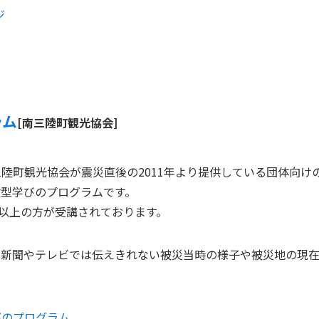
ジ
ラム
[南三陸町観光協会]
陸町観光協会が震災直後の2011年より提供している
団体向け
験型学びのプログラムです。
00人以上の方が受講されております。
、
新聞やテレビでは伝えきれない被災当時の様子や被災地の現在
びのプログラム