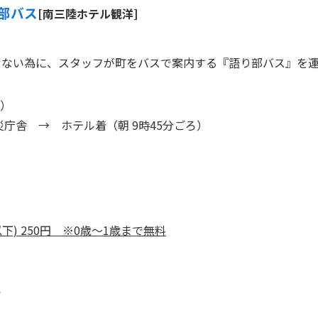
部バス
[南三陸ホテル観洋]
せない為に、スタッフが町をバスで案内する『語り部バス』を
分）
庁舎 → ホテル着（朝 9時45分ごろ）
下) 250円 ※0歳～1歳まで無料
で