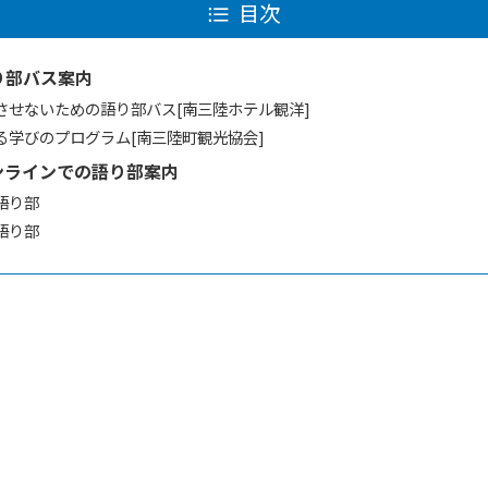
目次
り部バス案内
化させないための語り部バス[南三陸ホテル観洋]
よる学びのプログラム[南三陸町観光協会]
ンラインでの語り部案内
語り部
語り部