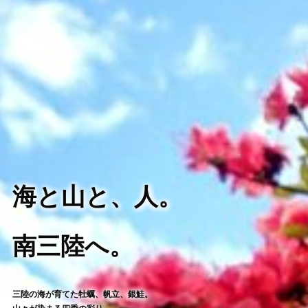
海と山と、人。
南三陸へ。
三陸の海が育てた牡蠣、帆立、銀鮭。