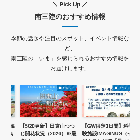
＼
Pick Up ／
南三陸のおすすめ情報
季節の話題や注目のスポット、イベント情報な
ど、
南三陸の「いま」を感じられるおすすめ情報を
お届けします。
お知らせ
イベント速報
0更新】田束山つつ
【GW限定3日間】科学体
令和８年度海水
況（2026）※最
験施設IMAGINUS（イマ
情報および海の