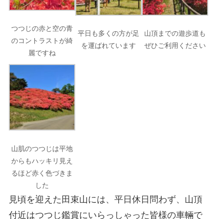
つつじの赤と空の青
平日も多くの方が足
山頂までの遊歩道も
のコントラストが綺
を運ばれています
ぜひご利用ください
麗ですね
山肌のつつじは平地
からもハッキリ見え
るほど赤く色づきま
した
見頃を迎えた田束山には、平日休日問わず、山頂
付近はつつじ鑑賞にいらっしゃった皆様の車輛で