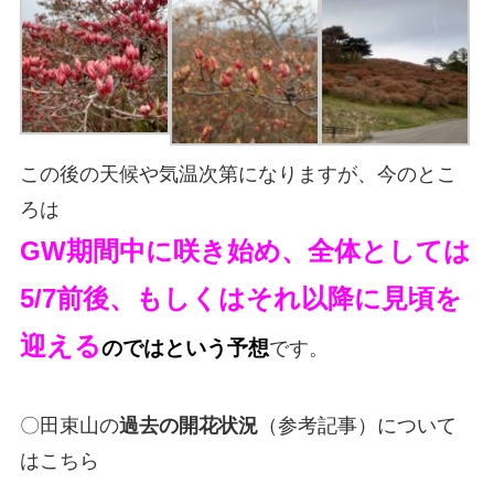
この後の天候や気温次第になりますが、今のとこ
ろは
GW期間中に咲き始め、全体としては
5/7前後、もしくはそれ以降に見頃
を
迎える
のではという予想
です。
〇田束山の
過去の開花状況
（参考記事）について
はこちら