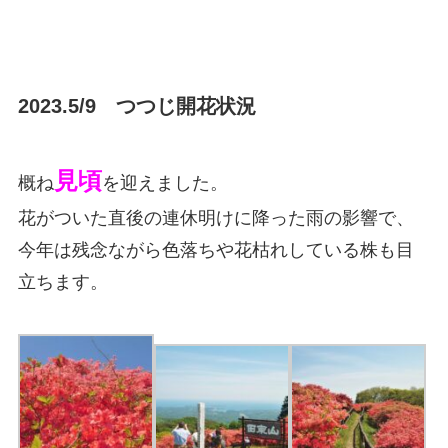
2023.5/9 つつじ開花状況
見頃
概ね
を迎えました。
花がついた直後の連休明けに降った雨の影響で、
今年は残念ながら色落ちや花枯れしている株も目
立ちます。