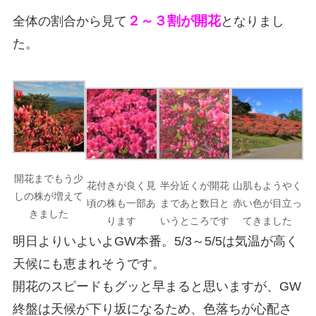
２～３割が開花
全体の割合から見て
となりまし
た。
開花までもう少
花付きが良く見
半分近くが開花
山肌もようやく
しの株が増えて
頃の株も一部あ
まであと数日と
赤い色が目立っ
きました
ります
いうところです
てきました
明日よりいよいよGW本番。5/3～5/5は気温が高く
天候にも恵まれそうです。
開花のスピードもグッと早まると思いますが、GW
終盤は天候が下り坂になるため、色落ちが心配さ