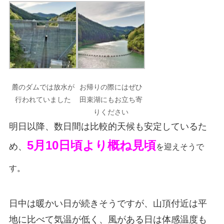
麓のダムでは放水が
お帰りの際にはぜひ
行われていました
田束湖にもお立ち寄
りください
明日以降、数日間は比較的天候も安定しているた
5月10日頃より概ね
見頃
め、
を迎えそうで
す
。
日中は暖かい日が続きそうですが、山頂付近は平
地に比べて気温が低く、風がある日は体感温度も