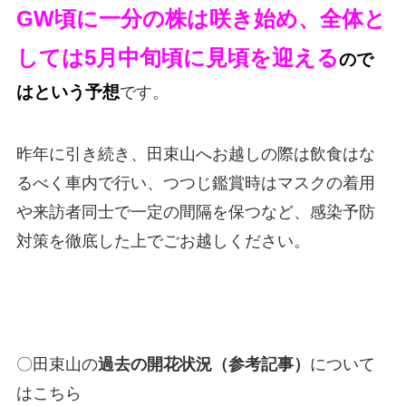
GW頃に一分の株は咲き始め、全体と
しては
5月中旬頃に見頃
を迎える
ので
はという予想
です。
昨年に引き続き、田束山へお越しの際は飲食はな
るべく車内で行い、つつじ鑑賞時はマスクの着用
や来訪者同士で一定の間隔を保つなど、感染予防
対策を徹底した上でごお越しください。
〇田束山の
過去の開花状況（参考記事）
について
はこちら