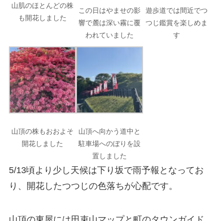
山肌のほとんどの株
この日はやませの影
遊歩道では間近でつ
も開花しました
響で麓は深い霧に覆
つじ鑑賞を楽しめま
われていました
す
山頂の株もおおよそ
山頂へ向かう道中と
開花しました
駐車場へのぼりを設
置しました
5/13頃より少し天候は下り坂で雨予報となってお
り、開花したつつじの色落ちが心配です。
山頂の東屋には田束山マップと町のタウンガイド