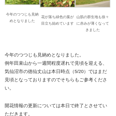
今年のつつじも見納
花が落ち緑色の葉が
山肌の群生地も徐々
めとなりました
目立ち始めています
に赤みが薄くなって
きました
今年のつつじも見納めとなりました。
例年田束山から一週間程度遅れで見頃を迎える、
気仙沼市の徳仙丈山は本日時点（5/20）ではまだ
見頃となっておりますのでそちらもご参考くださ
い。
開花情報の更新については本日で終了とさせてい
ただきます。