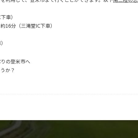
C下車）
16分（三滝堂IC下車）
車）
ぷりの登米市へ
ょうか？