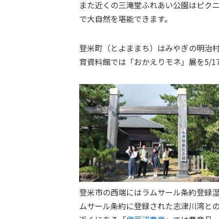
また近くの三滝堂ふれあい公園は
ピク
で大自然を堪能できます。
登米町（とよままち）はみやぎの明治
育資料館では「おかえりモネ」展を5/1
登米市の西端には
ラムサール条約登録湿
ムサール条約に登録された志津川湾と