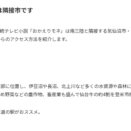
は隣接市です
K連続テレビ小説「おかえりモネ」は南三陸と隣接する気仙沼市
からのアクセス方法を紹介します。
東部に位置し、伊豆沼や長沼、北上川など多くの水資源や森林
め野菜などの農作物、畜産業も盛んで仙台牛の約4割を登米市
は道の駅がおススメ。