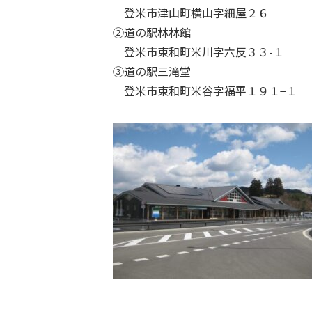
登米市津山町横山字細屋２６
②道の駅林林館
登米市東和町米川字六反３３-１
③道の駅三滝堂
登米市東和町米谷字福平１９１−１