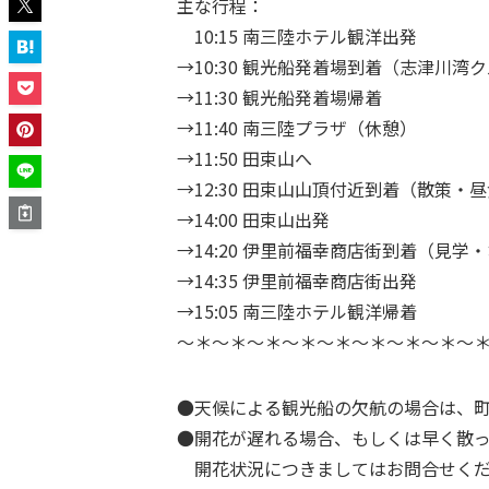
主な行程：
10:15 南三陸ホテル観洋出発
→10:30 観光船発着場到着（志津川湾ク
→11:30 観光船発着場帰着
→11:40 南三陸プラザ（休憩）
→11:50 田束山へ
→12:30 田束山山頂付近到着（散策・
→14:00 田束山出発
→14:20 伊里前福幸商店街到着（見学
→14:35 伊里前福幸商店街出発
→15:05 南三陸ホテル観洋帰着
～＊～＊～＊～＊～＊～＊～＊～＊～
●天候による観光船の欠航の場合は、
●開花が遅れる場合、もしくは早く散
開花状況につきましてはお問合せくだ