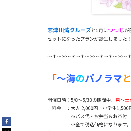
志津川湾クルーズ
つつじ
と5月に
が
セットになったプランが誕生しました
～＊～＊～＊～＊～＊～＊～＊～＊～
「
～
海
の
パノラマ
開催日時：5/8～5/30の期間中、
月～土
料金 ：大人 2,000円／小学生1,500
※バス代・お弁当＆お茶付
※全て税込価格になります。(乳