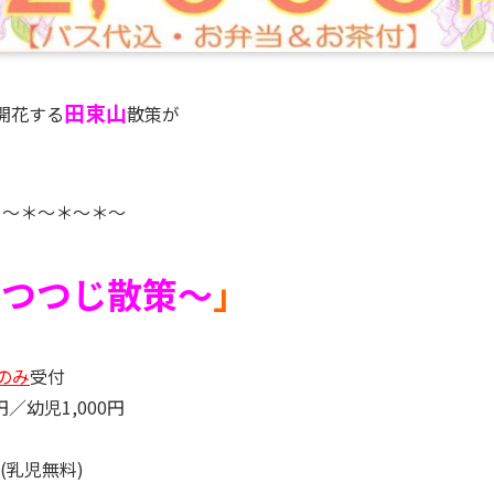
田束山
開花する
散策が
！
＊～＊～＊～＊～
と
つつじ散策～
」
のみ
受付
円／幼児1,000円
児無料)