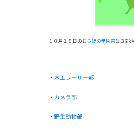
１０月１８日の
おらほの学園祭
は３部活
・
木工レーザー部
・
カメラ部
・
野生動物部