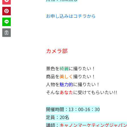
お申し込みはコチラから
カメラ部
景色を
綺麗
に撮りたい！
商品を
美しく
撮りたい！
人物を
魅力的
に撮りたい！
そんな
あなた
に受けてもらいたい!!
開催時間：13：00-16：30
定員：20名
講師：
キャノンマーケティングジャパ