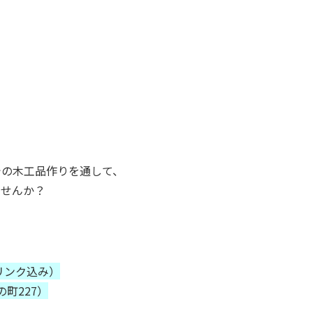
での木工品作りを通して、
ませんか？
リンク込み）
町227）