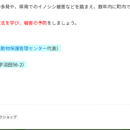
の多発や、県南でのイノシシ被害などを踏まえ、数年内に町内
方法を学び、被害の予防
をしましょう。
生動物保護管理センター
代表）
沼田56-2）
クショップ