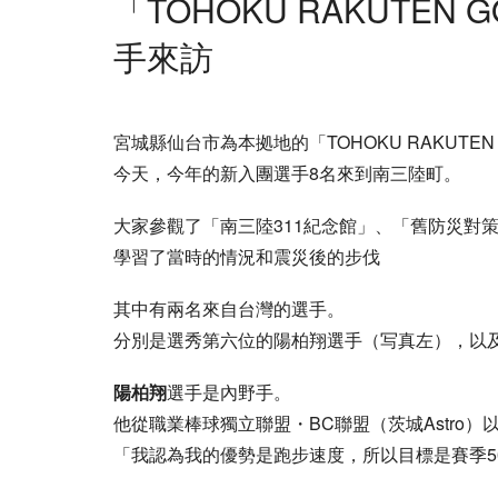
「TOHOKU RAKUTEN 
手來訪
宮城縣仙台市為本拠地的「TOHOKU RAKUTEN G
今天，今年的新入團選手8名來到南三陸町。
大家參觀了「南三陸311紀念館」、「舊防災對
學習了當時的情況和震災後的步伐
其中有兩名來自台灣的選手。
分別是選秀第六位的陽柏翔選手（写真左），以
陽柏翔
選手是內野手。
他從職業棒球獨立聯盟・BC聯盟（茨城Astro
「我認為我的優勢是跑步速度，所以目標是賽季5