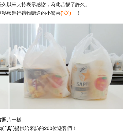
長久以來支持表示感謝，為此苦惱了許久。
定秘密進行禮物贈送的小驚喜
(‘◇’)ゞ
！
方照片一樣。
物
( ﾟДﾟ)
提供給來訪的200位遊客們！