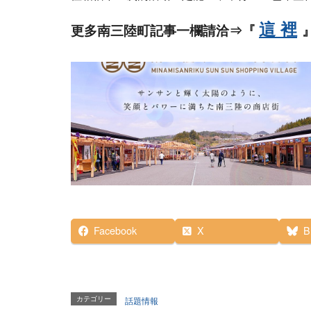
這 裡
更多南三陸町記事一欄請洽⇒『
Facebook
X
B
カテゴリー
話題情報