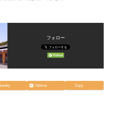
』
フォロー
luesky
Hatena
Copy