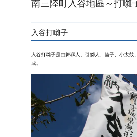
南三陸町入谷地區～打囃子
入谷打囃子
入谷打囃子是由舞獅人、引獅人、笛子、小太鼓
成。