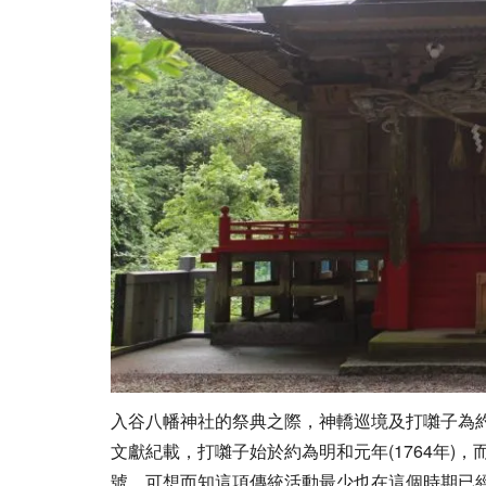
入谷八幡神社的祭典之際，神轎巡境及打囃子為約
文獻紀載，打囃子始於約為明和元年(1764年)，
號，可想而知這項傳統活動最少也在這個時期已