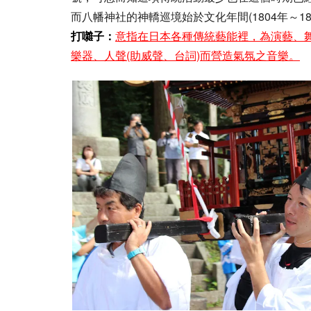
而八幡神社的神轎巡境始於文化年間(1804年～1
打囃子：
意指在日本各種傳統藝能裡，為演藝、
樂器、人聲(助威聲、台詞)而營造氣氛之音樂。