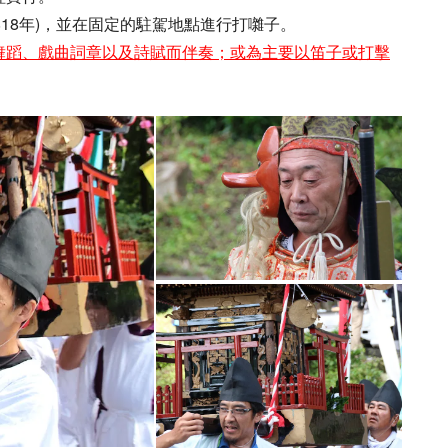
818年)，並在固定的駐駕地點進行打囃子。
舞蹈、戲曲詞章以及詩賦而伴奏；或為主要以笛子或打擊