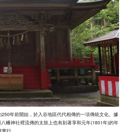
250年前開始，於入谷地區代代相傳的一項傳統文化。據
而八幡神社裡流傳的太鼓上也有刻著享和元年(1801年)的年
經實行。