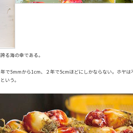
を誇る海の幸である。
年で5mmから1cm、２年で5cmほどにしかならない。ホヤ
るという。