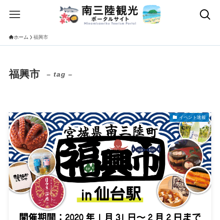
ホーム
福興市
福興市
– tag –
イベント速報