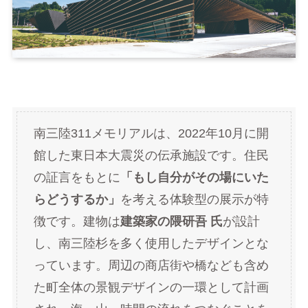
南三陸311メモリアルは、2022年10月に開
館した東日本大震災の伝承施設です。住民
の証言をもとに
「もし自分がその場にいた
らどうするか」
を考える体験型の展示が特
徴です。建物は
建築家の隈研吾 氏
が設計
し、南三陸杉を多く使用したデザインとな
っています。周辺の商店街や橋なども含め
た町全体の景観デザインの一環として計画