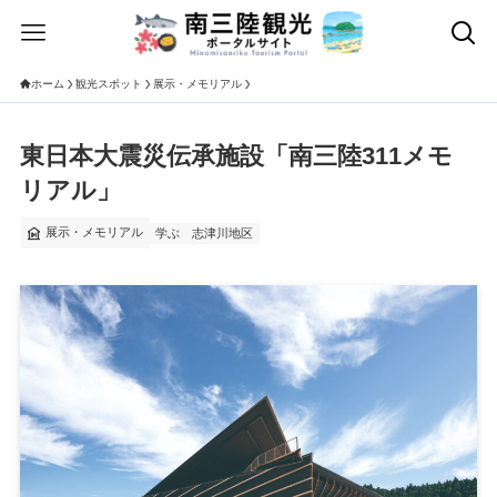
ホーム
観光スポット
展示・メモリアル
東日本大震災伝承施設「南三陸311メモ
リアル」
museum
展示・メモリアル
学ぶ
志津川地区