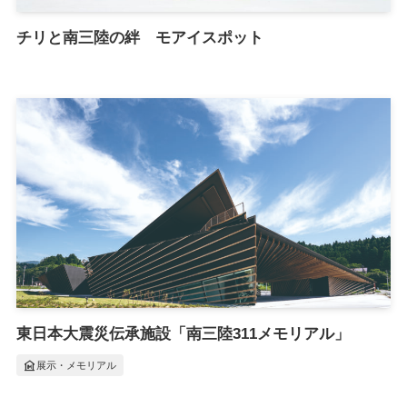
チリと南三陸の絆 モアイスポット
東日本大震災伝承施設「南三陸311メモリアル」
museum
展示・メモリアル