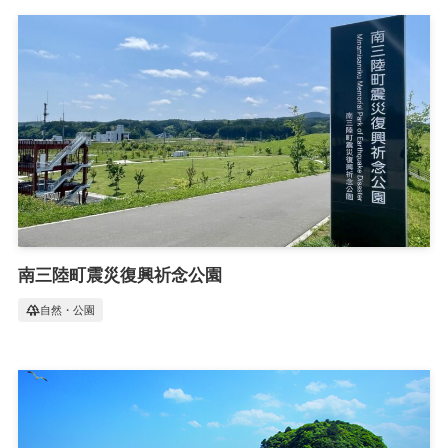
南三陸町震災復興祈念公園
forest
自然・公園