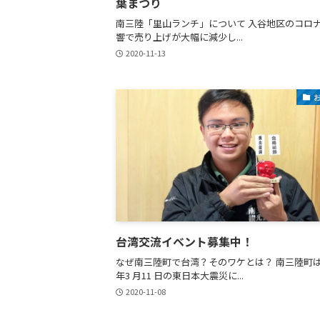
葉まつり
南三陸「里山ランチ」について 入谷地区のコロ
響で売り上げが大幅に減少し...
2020-11-13
台湾交流イベント募集中！
なぜ南三陸町で台湾？そのワケとは？ 南三陸町は2
年3 月11 日の東日本大震災に...
2020-11-08