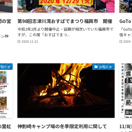
間の営
第98回志津川湾おすばでまつり福興市 開催
Go
令和2年2月より開催中止・延期が相次いでいた福興市で
「Go
すが、この度「おすばでまつ...
宿キャ
ラン神
2020-11-22
2020-
お知らせ
お知らせ
の里紅
神割崎キャンプ場の冬季限定利用に関して
11/