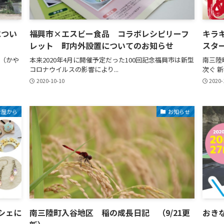
につい
福興市×エスビー食品 コラボレシピリーフ
キラ
レット 町内外設置についてのお知らせ
スタ
（かや
本来2020年4月に開催予定だった100回記念福興市は新型
南三陸
コロナウイルスの影響により...
次ぐ 新
2020-10-10
2020-
な屋から
お知らせ
シェに
南三陸町入谷地区 稲の成長日記 （9/21更
おきな