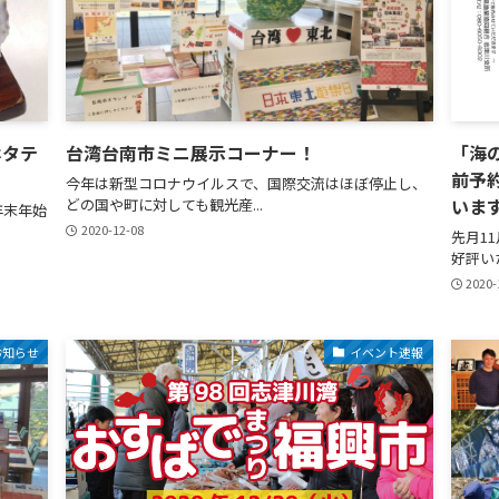
ホタテ
台湾台南市ミニ展示コーナー！
「海
前予
今年は新型コロナウイルスで、国際交流はほぼ停止し、
いま
どの国や町に対しても観光産...
年末年始
2020-12-08
先月1
好評い
2020-
お知らせ
イベント速報