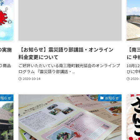
の実施
【お知らせ】震災語り部講話・オンライン
【南
料金変更について
に 
り商品
ご好評いただいている南三陸町観光協会のオンラインプ
10月
ログラム 『震災語り部講話・...
びに中
2020-10-14
2020-
お知らせ
お知らせ