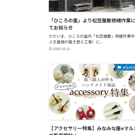
「ひころの里」より松笠屋敷修繕作業
てお知らせ
ただいま、ひころの里内「松笠屋敷」修繕作業中
ぶき屋根の葺き替え工事）に...
2020-10-12
みなみ
【アクセサリー特集】みなみな屋eマル