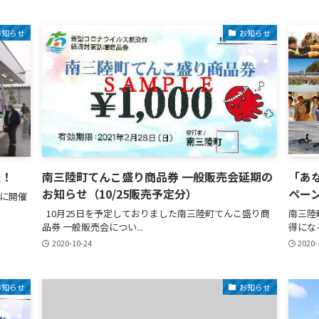
お知らせ
お知らせ
催！
南三陸町てんこ盛り商品券 一般販売会延期の
「あ
お知らせ（10/25販売予定分）
ペー
月に開催
10月25日を予定しておりました南三陸町てんこ盛り商
南三陸
品券 一般販売会につい...
得にな
2020-10-24
2020-
お知らせ
お知らせ