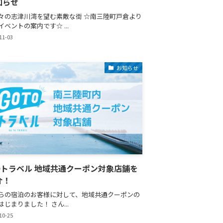
知らせ
々の志津川湾を望む素敵な街 ☆南三陸町戸倉より
ベントの案内です☆ ...
11-03
お知らせ
TOトラベル 地域共通クーポン対象店舗を
介！
らの宿泊のお客様に対して、地域共通クーポンの
じまりました！ さん...
10-25