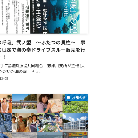
の呼吸」弐ノ型 ～ふたつの貝柱～ 事
約限定で海の幸ドライブスルー販売を行
す！
1月に宮城県漁協共同組合 志津川支所が主催し、
ただいた海の幸 ドラ...
12-05
お知らせ