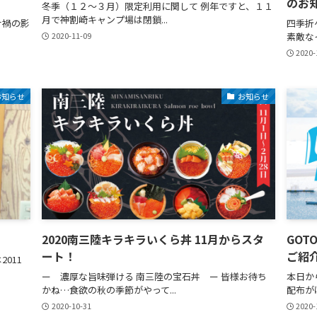
のお
冬季（１２～３月）限定利用に関して 例年ですと、１１
月で神割崎キャンプ場は閉鎖...
ナ禍の影
四季折
2020-11-09
素敵なイ
2020-
お知らせ
お知らせ
2020南三陸キラキラいくら丼 11月からスタ
GO
ート！
ご紹
011
ー 濃厚な旨味弾ける 南三陸の宝石丼 ー 皆様お待ち
本日か
かね…食欲の秋の季節がやって...
配布がは
2020-10-31
2020-