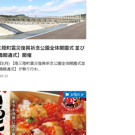
三陸町震災復興祈念公園全体開園式 並び
中橋開通式】開催
12日(月) 【南三陸町震災復興祈念公園全体開園式並
橋開通式】が執り行わ...
10-13
お知らせ