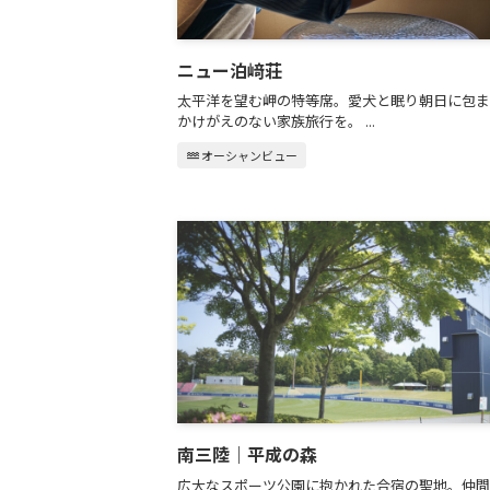
ニュー泊﨑荘
太平洋を望む岬の特等席。愛犬と眠り朝日に包ま
かけがえのない家族旅行を。 ...
water
オーシャンビュー
南三陸｜平成の森
広大なスポーツ公園に抱かれた合宿の聖地。仲間