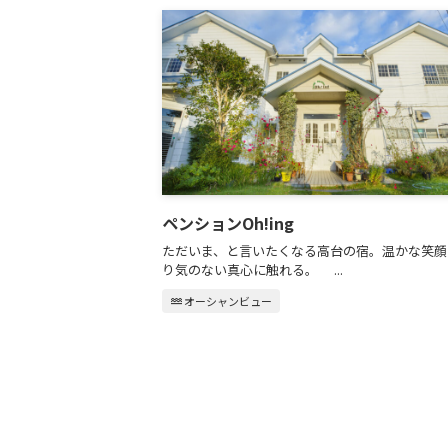
ペンションOh!ing
ただいま、と言いたくなる高台の宿。温かな笑顔
り気のない真心に触れる。 ...
water
オーシャンビュー