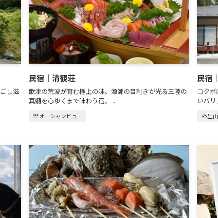
民宿｜清観荘
民宿
ごし滋
歌津の荒波が育む極上の味。漁師の目利きが光る三陸の
コクボ
真髄を心ゆくまで味わう宿。 ...
いバリア
water
オーシャンビュー
landscape
里