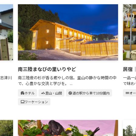
南三陸まなびの里いりやど
民宿
志津川
南三陸産の杉が香る癒やしの宿。里山の静かな時間の中
一品一
で、心豊かな交流と学びを。 ...
で味わう
apartment
ホテル
landscape
里山・山間
radar
道の駅から車で10分圏内
water
オ
computer
ワーケーション