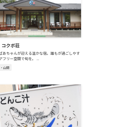
｜コクボ荘
ばあちゃんが迎える温かな宿。誰もが過ごしやす
フリー空間で旬を。 ...
山・山間