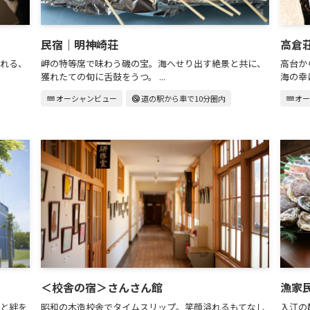
民宿｜明神崎荘
高倉
れる、
岬の特等席で味わう磯の宝。海へせり出す絶景と共に、
高台か
獲れたての旬に舌鼓をうつ。 ...
海の幸に
water
オーシャンビュー
radar
道の駅から車で10分圏内
water
オ
＜校舎の宿＞さんさん館
漁家
と絆を
昭和の木造校舎でタイムスリップ。笑顔溢れるもてなし
入江の