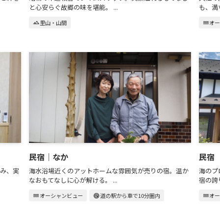
と心安らぐ故郷の味を堪能。 ...
も、満ち
landscape
里山・山間
water
オ
民宿｜なか
民宿
み、実
海水浴場近くのアットホームな雰囲気が売りの宿。温か
海のプ
なおもてなしに心が解ける。 ...
宿の誇り
water
オーシャンビュー
radar
道の駅から車で10分圏内
water
オ