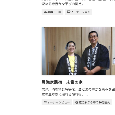
深める緑豊かな学びの拠点。 ...
landscape
里山・山間
computer
ワーケーション
農漁家民宿 未希の家
志津川湾を望む特等席。農と漁の豊かな恵みを囲
家の温かさに浸れる隠れ宿。 ...
water
オーシャンビュー
radar
道の駅から車で10分圏内