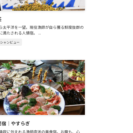
荘
ら太平洋を一望。現役漁師が自ら獲る鮮度抜群の
満たされる人情宿。 ...
ーシャンビュー
民宿｜やすらぎ
静寂に包まれる漁師直送の美食宿。お腹も、心