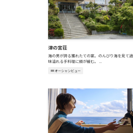
津の宮荘
海の男が誇る獲れたての宴。のんびり海を見て過
味溢れる手料理に頬が緩む。 ...
water
オーシャンビュー