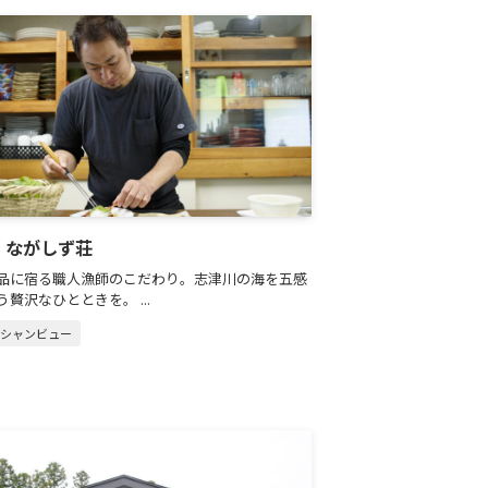
｜ながしず荘
品に宿る職人漁師のこだわり。志津川の海を五感
贅沢なひとときを。 ...
ーシャンビュー