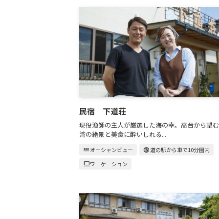
民宿｜下道荘
現役漁師の主人が厳選した海の幸。高台から望む
湾の絶景と美食に酔いしれる...
water
オーシャンビュー
radar
道の駅から車で10分圏内
computer
ワーケーション