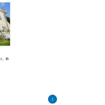
と、飾
1