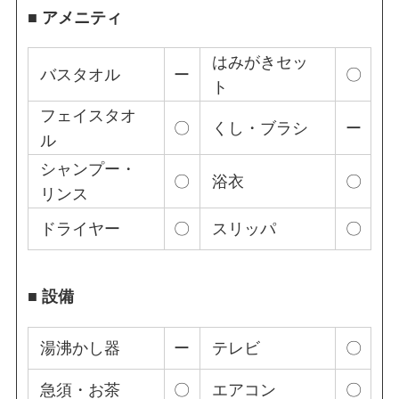
■ アメニティ
はみがきセッ
バスタオル
ー
〇
ト
フェイスタオ
〇
くし・ブラシ
ー
ル
シャンプー・
〇
浴衣
〇
リンス
ドライヤー
〇
スリッパ
〇
■ 設備
湯沸かし器
ー
テレビ
〇
急須・お茶
〇
エアコン
〇