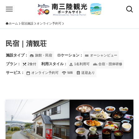
ホーム
宿泊施設
オンライン予約可
民宿｜清観荘
施設タイプ：
ロケーション：
gite
water
旅館・民宿
オーシャンビュー
プラン：
利用スタイル：
local_dining
person
groups
2食付
1名利用可
合宿・団体研修
サービス：
calendar_today
wifi
directions_bus
オンライン予約可
Wifi
送迎あり