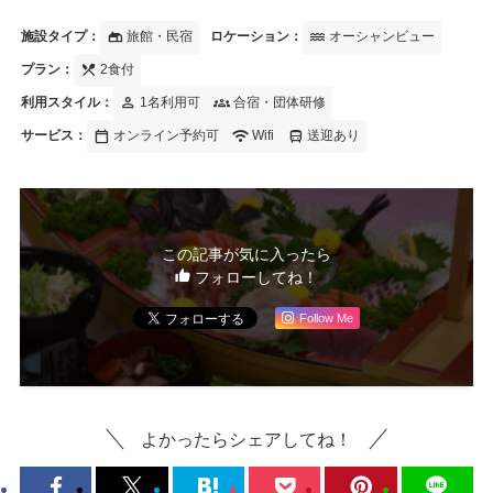
gite
water
施設タイプ：
旅館・民宿
ロケーション：
オーシャンビュー
local_dining
プラン：
2食付
person
groups
利用スタイル：
1名利用可
合宿・団体研修
calendar_today
wifi
directions_bus
サービス：
オンライン予約可
Wifi
送迎あり
この記事が気に入ったら
フォローしてね！
Follow Me
よかったらシェアしてね！