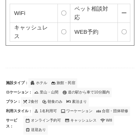
ペット相談対
WiFi
〇
ー
応
キャッシュレ
〇
WEB予約
〇
ス
apartment
gite
施設タイプ：
ホテル
旅館・民宿
landscape
radar
ロケーション：
里山・山間
道の駅から車で10分圏内
local_dining
egg_alt
hotel
プラン：
2食付
朝食のみ
素泊まり
person
computer
groups
利用スタイル：
1名利用可
ワーケーション
合宿・団体研修
calendar_today
credit_card
wifi
サービ
オンライン予約可
キャッシュレス
Wifi
ス：
directions_bus
送迎あり