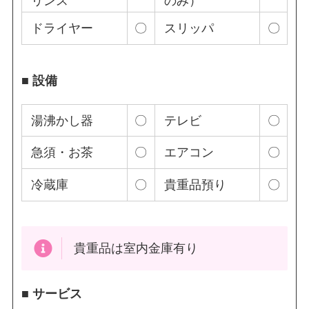
リンス
のみ）
ドライヤー
〇
スリッパ
〇
■ 設備
湯沸かし器
〇
テレビ
〇
急須・お茶
〇
エアコン
〇
冷蔵庫
〇
貴重品預り
〇
貴重品は室内金庫有り
■ サービス