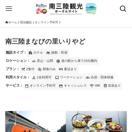
ホーム
宿泊施設
オンライン予約可
南三陸まなびの里いりやど
施設タイプ：
apartment
gite
ホテル
旅館・民宿
ロケーション：
landscape
radar
里山・山間
道の駅から車で10分圏内
プラン：
local_dining
egg_alt
hotel
2食付
朝食のみ
素泊まり
利用スタイル：
person
computer
groups
1名利用可
ワーケーション
合宿・団体研修
サービス：
calendar_today
credit_card
wifi
directions_bus
オンライン予約可
キャッシュレス
Wifi
送迎あり