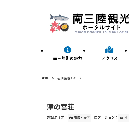
南三陸町の魅力
アクセス
ホーム
宿泊施設
Wifi
津の宮荘
施設タイプ：
ロケーション：
旅館・民宿
オ
gite
water