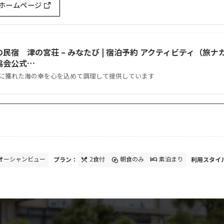
ホームページ
民宿 津の宮荘 – みなたび | 宿泊予約 アクティビティ（旅
協会公式…
に獲れた海の幸を心を込めて調理して提供しています
オーシャンビュー
プラン：
2食付
朝食のみ
素泊まり
利用スタイ
local_dining
egg_alt
hotel