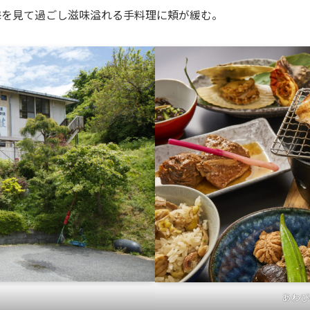
海を見て過ごし滋味溢れる手料理に頬が緩む。
あわび