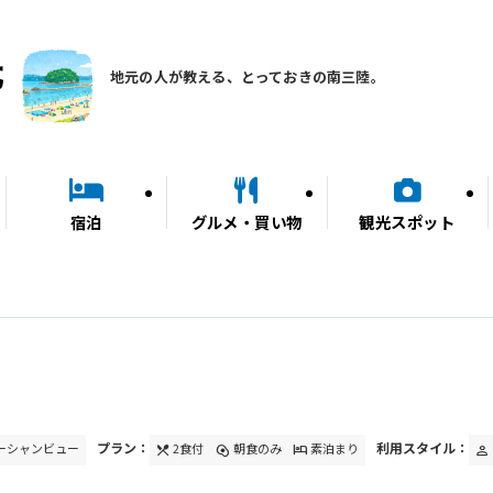
地元の人が教える、とっておきの南三陸。
宿泊
グルメ・買い物
観光スポット
プラン：
利用スタイル：
ーシャンビュー
2食付
朝食のみ
素泊まり
local_dining
egg_alt
hotel
person