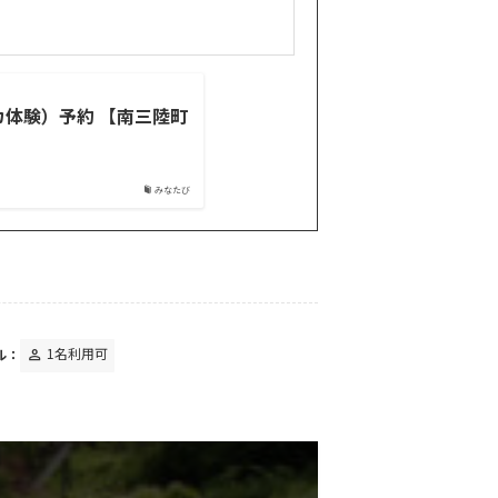
ナカ体験）予約 【南三陸町
みなたび
ル：
1名利用可
person