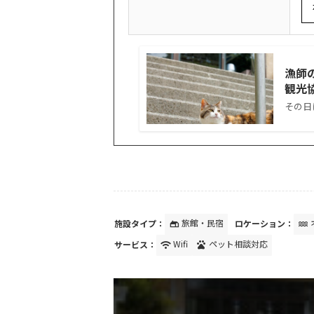
漁師の
観光
その日
施設タイプ：
旅館・民宿
ロケーション：
gite
water
サービス：
Wifi
ペット相談対応
wifi
pets