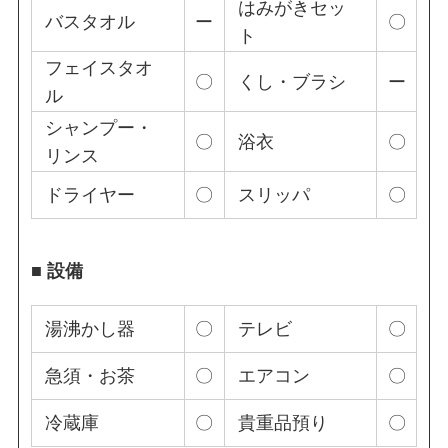
はみがきセッ
バスタオル
ー
〇
ト
フェイスタオ
〇
くし・ブラシ
ー
ル
シャンプー・
〇
浴衣
〇
リンス
ドライヤー
〇
スリッパ
〇
■ 設備
湯沸かし器
〇
テレビ
〇
急須・お茶
〇
エアコン
〇
冷蔵庫
〇
貴重品預り
〇