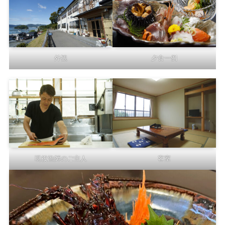
外観
夕食一例
現役漁師のご主人
客室