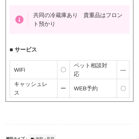
共同の冷蔵庫あり 貴重品はフロン
ト預かり
■ サービス
ペット相談対
WiFi
〇
―
応
キャッシュレ
ー
WEB予約
〇
ス
gite
施設タイプ：
旅館・民宿