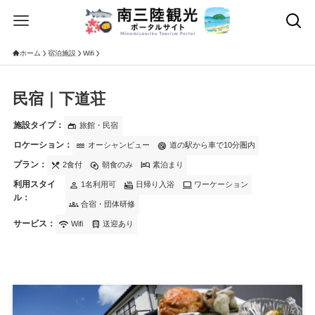
ホーム
宿泊施設
Wifi
民宿｜下道荘
施設タイプ：
gite
旅館・民宿
ロケーション：
water
radar
オーシャンビュー
道の駅から車で10分圏内
プラン：
local_dining
egg_alt
hotel
2食付
朝食のみ
素泊まり
利用スタイ
person
bath_soak
computer
1名利用可
日帰り入浴
ワーケーション
ル：
groups
合宿・団体研修
サービス：
wifi
directions_bus
Wifi
送迎あり