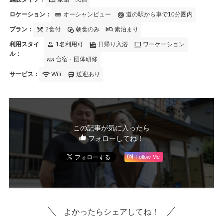
water
radar
ロケーション：
オーシャンビュー
道の駅から車で10分圏内
local_dining
egg_alt
hotel
プラン：
2食付
朝食のみ
素泊まり
person
bath_soak
computer
利用スタイ
1名利用可
日帰り入浴
ワーケーション
ル：
groups
合宿・団体研修
wifi
directions_bus
サービス：
Wifi
送迎あり
この記事が気に入ったら
フォローしてね！
Follow Me
よかったらシェアしてね！