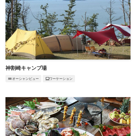
神割崎キャンプ場
water
computer
オーシャンビュー
ワーケーション