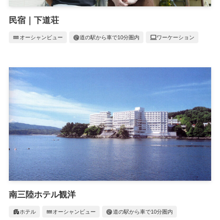
民宿｜下道荘
water
radar
computer
オーシャンビュー
道の駅から車で10分圏内
ワーケーション
南三陸ホテル観洋
apartment
water
radar
ホテル
オーシャンビュー
道の駅から車で10分圏内