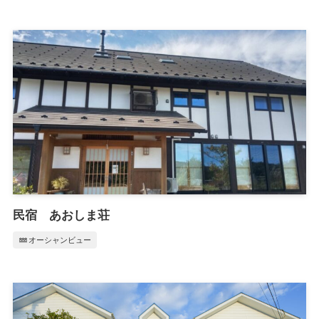
民宿 あおしま荘
water
オーシャンビュー