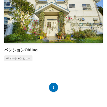
ペンションOh!ing
water
オーシャンビュー
1