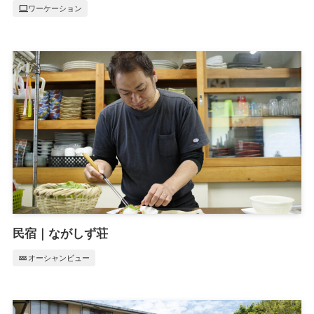
computer
ワーケーション
民宿｜ながしず荘
water
オーシャンビュー