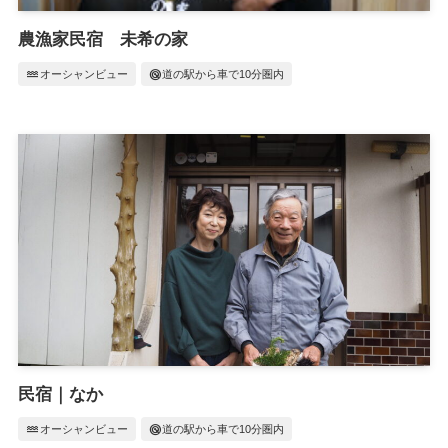
農漁家民宿 未希の家
water
radar
オーシャンビュー
道の駅から車で10分圏内
民宿｜なか
water
radar
オーシャンビュー
道の駅から車で10分圏内