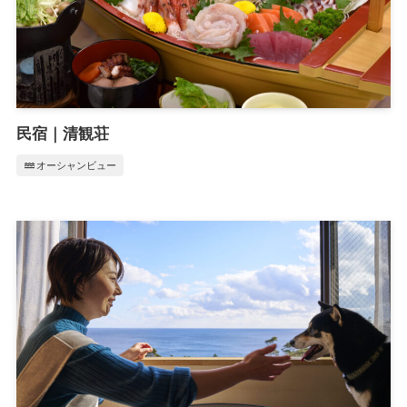
民宿｜清観荘
water
オーシャンビュー