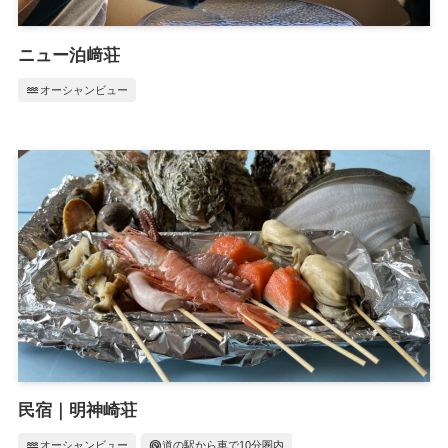
ニュー泊﨑荘
water
オーシャンビュー
民宿｜明神崎荘
water
radar
オーシャンビュー
道の駅から車で10分圏内