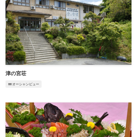
津の宮荘
water
オーシャンビュー