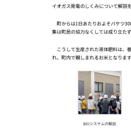
イオガス発電のしくみについて解説
町からは1日あたりおよそバケツ30
集は町民の協力なくしては成り立た
こうして生産された液体肥料は、春
れ、町内で親しまれるお米となりま
BIOシステムの解説