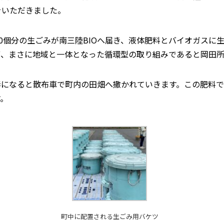
をいただきました。
0個分の生ごみが南三陸BIOへ届き、液体肥料とバイオガスに
ず、まさに地域と一体となった循環型の取り組みであると岡田所
になると散布車で町内の田畑へ撒かれていきます。この肥料で
す。
町中に配置される生ごみ用バケツ