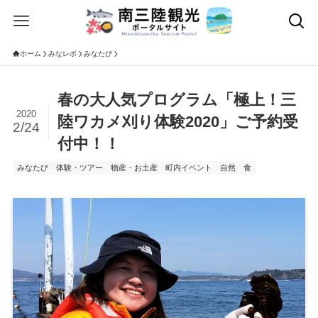
ホーム
みなレポ
みなたび
春の大人気プログラム「極上！三
2020
陸ワカメ刈り体験2020」ご予約受
2/24
付中！！
みなたび
体験・ツアー
物産・お土産
町内イベント
自然
食