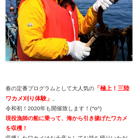
「極上！三陸
春の定番プログラムとして大人気の
ワカメ刈り体験」
。
令和初！2020年も開催致します！(^o^)
現役漁師の船に乗って、海から引き揚げたワカメ
を収穫！
収穫したワカメはお土産としてお持ち帰りいただ