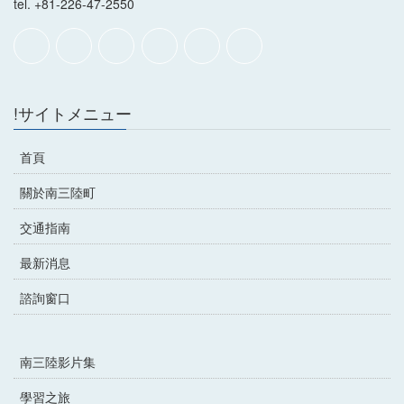
tel. +81-226-47-2550
!サイトメニュー
首頁
關於南三陸町
交通指南
最新消息
諮詢窗口
南三陸影片集
學習之旅