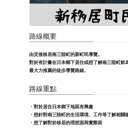
路線概要
由災後移居南三陸町的新町民導覽。
對於有計畫在日本鄉下居住或想了解南三陸町鮮
最大力推薦的徒步導覽路線。
路線重點
・對於居住日本鄉下地區有興趣
・想針對南三陸町的生活環境、工作等了解相關
・想了解對於移居的理想面與實際面