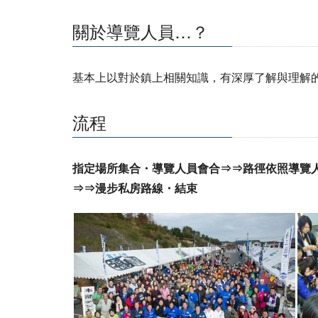
關於導覽人員…？
基本上以對於鎮上相關知識，有深厚了解與理解
流程
指定場所集合・導覽人員會合⇒⇒路徑依照導覽
⇒⇒漫步私房路線・結束