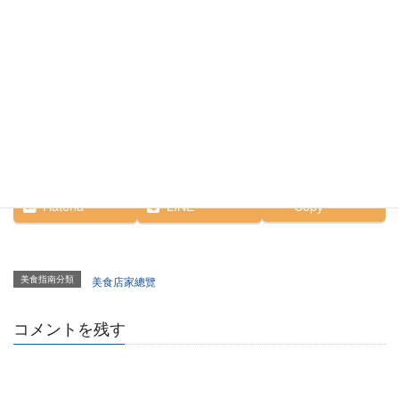
南三陸SUNSUN商店街
（
https://www.sansan-
備註
minamisanriku.com/
）
Facebook
X
Bluesky
Hatena
LINE
Copy
美食指南分類
美食店家總覽
コメントを残す