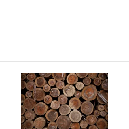
343e3feb25c23dba7e67d0f7f2dc3
ded-1024×683
HOME
關於南三陸町
343e3feb25c23dba7e67d0f7f2dc3ded-1024×683