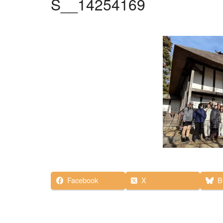
S__14254169
Facebook
X
B