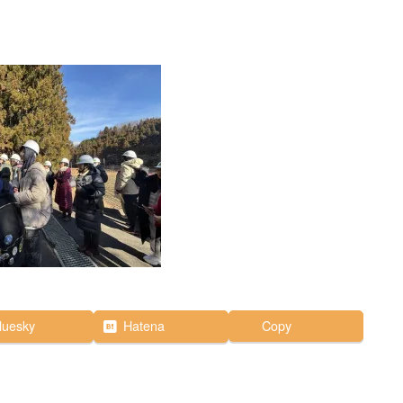
luesky
Hatena
Copy