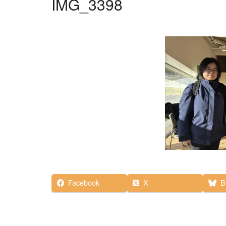
IMG_3398
Facebook
X
B