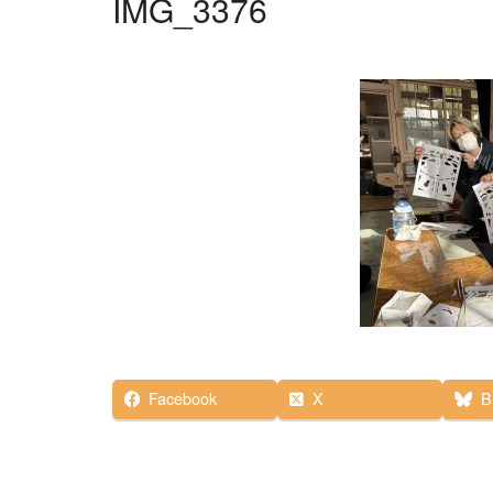
IMG_3376
Facebook
X
B