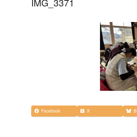
IMG_3371
Facebook
X
B