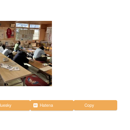
luesky
Hatena
Copy