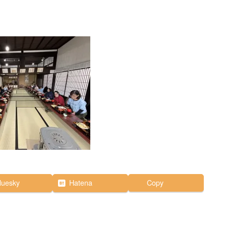
luesky
Hatena
Copy