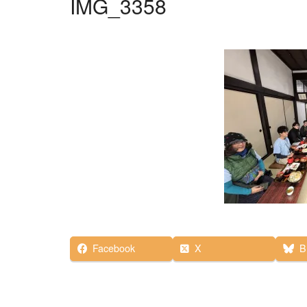
IMG_3358
Facebook
X
B