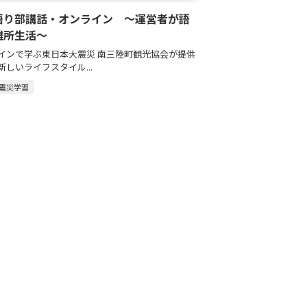
語り部講話・オンライン ～運営者が語
難所生活～
インで学ぶ東日本大震災 南三陸町観光協会が提供
新しいライフスタイル...
震災学習