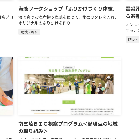
海藻ワークショップ「ふりかけづくり体験」
震災
る避
研修プロ
海で育った海産物や海藻を使って、秘密のタレを入れ、
オリジナルのふりかけを作り...
オンラ
する、
環境・教育
防災・
南三陸ＢＩＯ視察プログラム＜循環型の地域
の取り組み＞