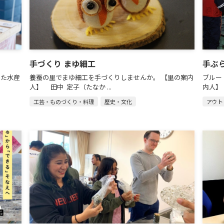
手づくり まゆ細工
手ぶ
した水産
養蚕の里でまゆ細工を手づくりしませんか。 【里の案内
ブルー
人】 田中 定子（たなか ...
内人】
工芸・ものづくり・料理
歴史・文化
アウト