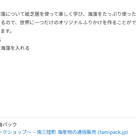
海藻について紙芝居を使って楽しく学び、海藻をたっぷり使った
するので、世界に一つだけのオリジナルふりかけを作ることがで
ます。
話
な海藻を入れる
海パック
クショップ～ – 南三陸町 海産物の通信販売 (tamipack.jp)