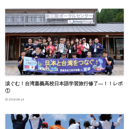
涙ぐむ！台湾嘉義高校日本語学習旅行修了―！！レポ
①
2019-08-14