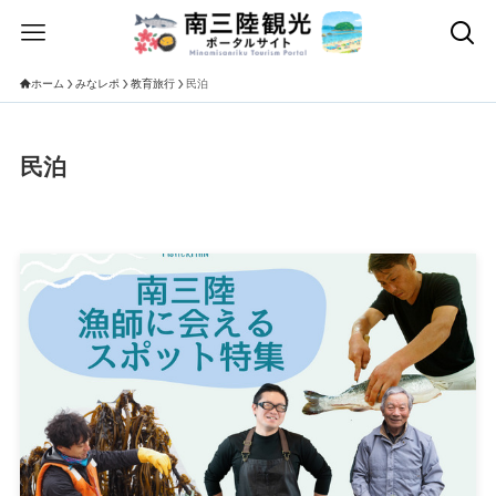
ホーム
みなレポ
教育旅行
民泊
民泊