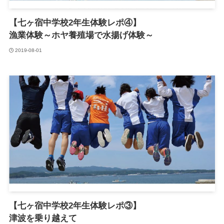
【七ヶ宿中学校2年生体験レポ④】
漁業体験～ホヤ養殖場で水揚げ体験～
2019-08-01
【七ヶ宿中学校2年生体験レポ③】
津波を乗り越えて