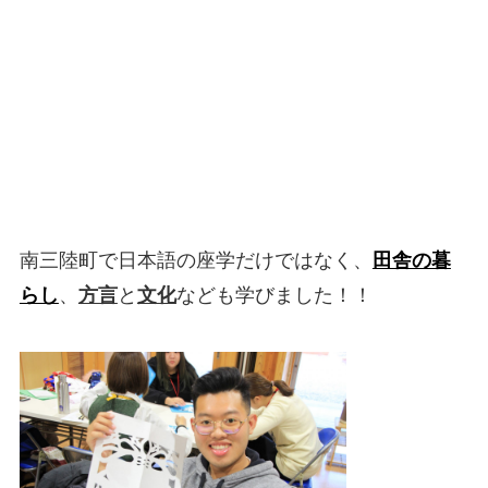
南三陸町で日本語の座学だけではなく、
田舎の暮
らし
、
方言
と
文化
なども学びました！！