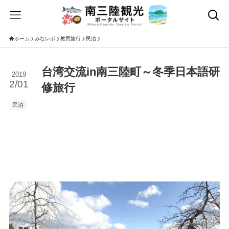
ホーム
みなレポ
教育旅行
民泊
台湾交流in南三陸町～冬季日本語研
2019
2/01
修旅行
民泊