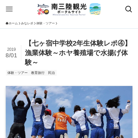
ホーム
みなレポ
体験・ツアー
【七ヶ宿中学校2年生体験レポ④】
2019
漁業体験～ホヤ養殖場で水揚げ体
8/01
験～
体験・ツアー
教育旅行
民泊