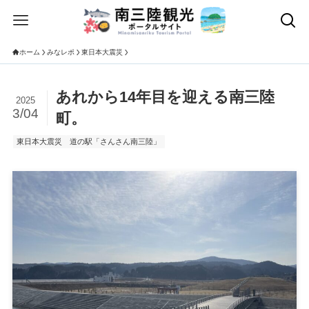
ホーム
みなレポ
東日本大震災
あれから14年目を迎える南三陸
2025
3/04
町。
東日本大震災
道の駅「さんさん南三陸」