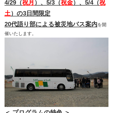
4/29（
祝月
）、5/3（
祝金
）、5/4（
祝
土
）の3日間限定
20代語り部による被災地バス案内
を開
催いたします。
＜ プログラムの特色 ＞