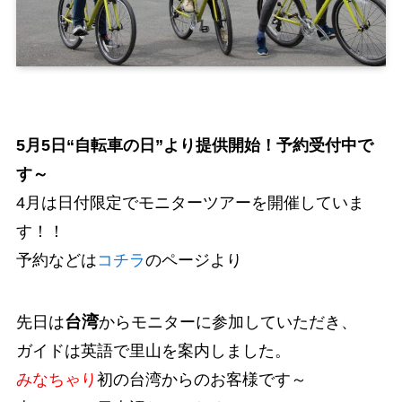
5月5日“自転車の日”より提供開始！予約受付中で
す～
4月は日付限定でモニターツアーを開催していま
す！！
予約などは
コチラ
のページより
台湾
先日は
からモニターに参加していただき、
ガイドは英語で里山を案内しました。
みなちゃり
初の台湾からのお客様です～