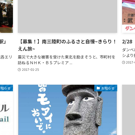
台駅」
【募集！】南三陸町のふるさと自慢~きらり！
2/2
えん旅~
ダンベ
シより抜
北各エリ
震災で大きな被害を受けた東北を励まそうと、市町村を
訪ねるＮＨＫ・ＢＳプレミア ...
2017-
2017-01-25
お知らせ
お知らせ