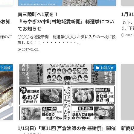
南三陸町へ1票を！
1月3
のお知
『みやぎ35市町村地域愛新聞』総選挙につい
以下、
てお知らせ
り、下記
2017-
様のご
○○◯地域愛新聞 総選挙○○◯ お気に入りの一枚に投
票しよう！！ ・・・・・・・・・...
2017-01-21
ント速報
お知らせ
1/15(日)「第11回 戸倉漁師の会 感謝祭」開催
新商