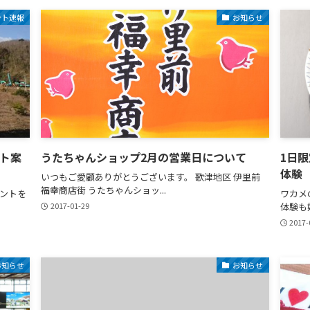
ント速報
お知らせ
ント案
うたちゃんショップ2月の営業日について
1日
体験
いつもご愛顧ありがとうございます。 歌津地区 伊里前
福幸商店街 うたちゃんショッ...
ントを
ワカメ
2017-01-29
体験も始
2017-
お知らせ
お知らせ