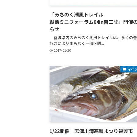
「みちのく潮風トレイル
縦断ミニフォーラム04in南三陸」開催
らせ
宮城県内のみちのく潮風トレイルは、多くの皆
協力によりまもなく一部区間...
2017-01-20
イベ
1/22開催 志津川湾寒鱈まつり福興市