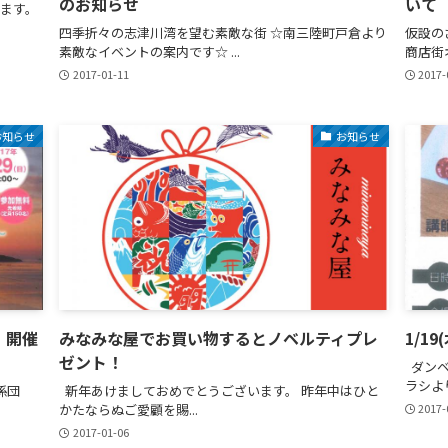
のお知らせ
いて
ます。
四季折々の志津川湾を望む素敵な街 ☆南三陸町戸倉より
仮設の
素敵なイベントの案内です☆ ...
商店街
2017-01-11
2017-
お知らせ
お知らせ
」開催
みなみな屋でお買い物するとノベルティプレ
1/1
ゼント！
ダンベ
ラシより
係団
新年あけましておめでとうございます。 昨年中はひと
かたならぬご愛顧を賜...
2017-
2017-01-06