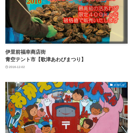
伊里前福幸商店街
青空テント市【歌津あわびまつり】
2016-12-02
お知らせ