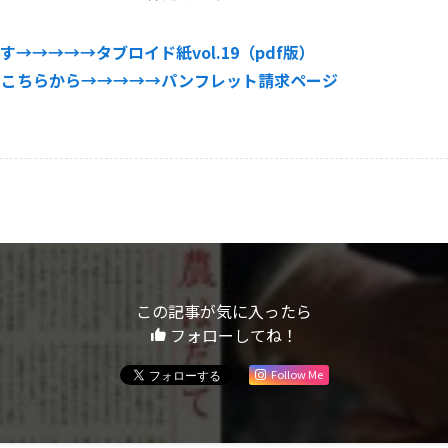
→→→→→タブロイド紙vol.19（pdf版）
はこちらから→→→→→パンフレット請求ページ
この記事が気に入ったら
フォローしてね！
Follow Me