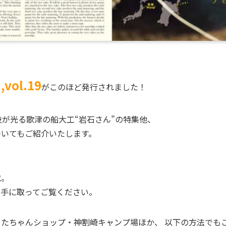
ol.19
がこのほど発行されました！
技が光る歌津の船大工“岩石さん”の特集他、
ついてもご紹介いたします。
載。
ひ手に取ってご覧ください。
たちゃんショップ・神割崎キャンプ場ほか、 以下の方法でも