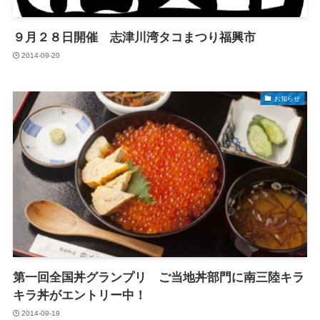
９月２８日開催 志津川湾タコまつり福興市
2014-09-20
お知らせ
第一回全国丼グランプリ ご当地丼部門に南三陸キラ
キラ丼がエントリー中！
2014-09-19