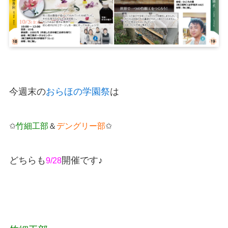
今週末の
おらほの学園祭
は
✩
竹細工部
＆
デングリー部
✩
どちらも
開催です♪
9/28