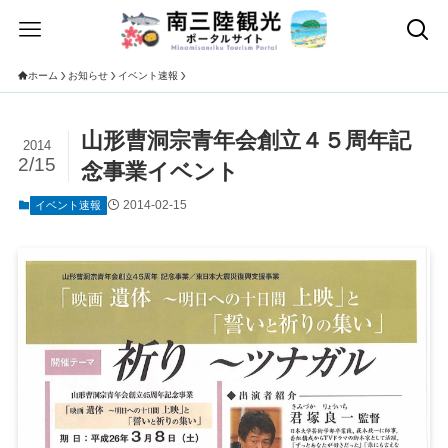
ホーム
お知らせ
イベント速報
山形曹洞宗青年会創立４５周年記
2014
2/15
念事業イベント
2014-02-15
イベント速報