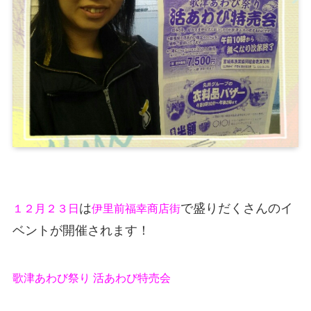
は
で盛りだくさんのイ
１２月２３日
伊里前福幸商店街
ベントが開催されます！
歌津あわび祭り 活あわび特売会