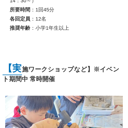
14：30～）
所要時間
：1回45分
各回定員
：12名
推奨年齢
：小学1年生以上
【実
施ワークショップなど】※イベン
ト期間中 常時開催