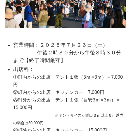
営業時間：２０２５年７月２６日（土）
午後２時３０分から午後８時３０分
まで【終了時間厳守】
出店料：
①町内からの出店 テント１張（3ｍ✕3ｍ）＝7,000
円
②町内からの出店 キッチンカー＝7,000円
③町外からの出店 テント１張（目安3ｍ✕3ｍ）＝
15,000円
※テントサイズが間口３ｍ以上６ｍ以内
の場合は30,000円
④町外からの出店 キッチンカー＝15,000円