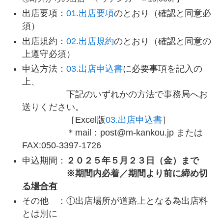
出店要項：
01.出店要項
のとおり（確認と同意必
須）
出店規約：
02.出店規約
のとおり（確認と同意の
上遵守必須）
申込方法：
03.出店申込書
に必要事項を記入の
上、
下記のいずれかの方法で事務局へお
送りください。
［Excel版
03.出店申込書
］
＊mail：post@m-kankou.jp または
FAX:050-3397-1726
申込期間：
２０２５年５月２３日（金）まで
※期間内必着／期間より前に締め切
る場合有
その他 ：①出店場所が道路上となる為出店料
とは別に